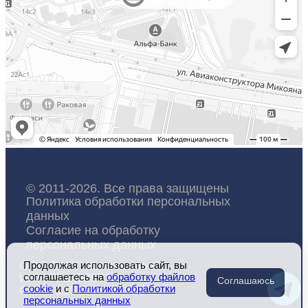
© 2011-2026. Все права защищены
Политика обработки персональных
данных
Согласие на обработку
персональных данных
ООО "ИМГ-Инжиниринг"
Продолжая использовать сайт, вы
ИНН 7714325712
соглашаетесь на
обработку файлов
Соглашаюсь
cookie
и c
Политикой обработки
ОГРН 1157746017395
персональных данных