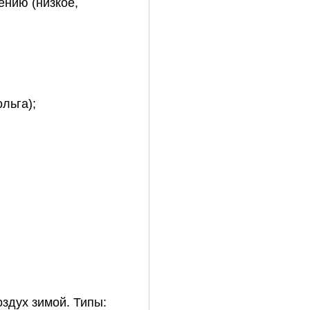
ению
(низкое,
льга);
здух
зимой.
Типы: