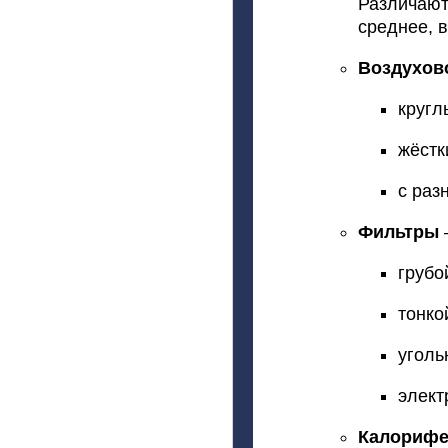
Различают
среднее,
в
Воздухов
кругл
жёстк
с
раз
Фильтры
грубо
тонко
уголь
элект
Калориф