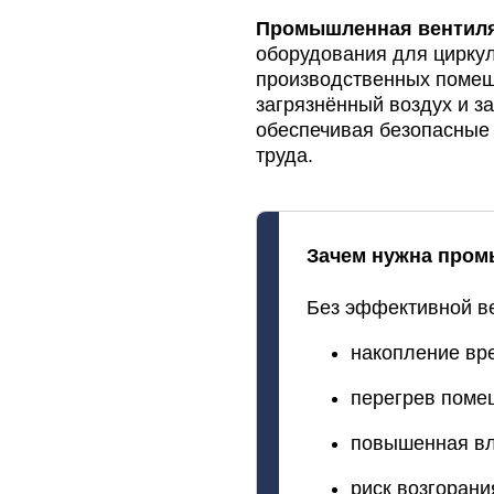
Промышленная
вентил
оборудования
для
цирку
производственных
помещ
загрязнённый
воздух
и
за
обеспечивая
безопасные
труда.
Зачем
нужна
пром
Без
эффективной
в
накопление
вр
перегрев
поме
повышенная
вл
риск
возгорани