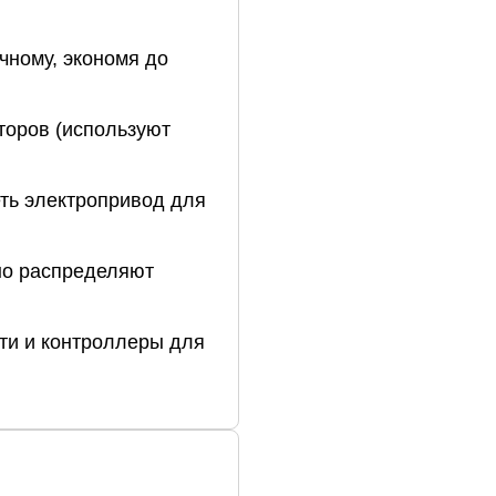
чному,
экономя
до
торов
(используют
ть
электропривод
для
но
распределяют
ти
и
контроллеры
для