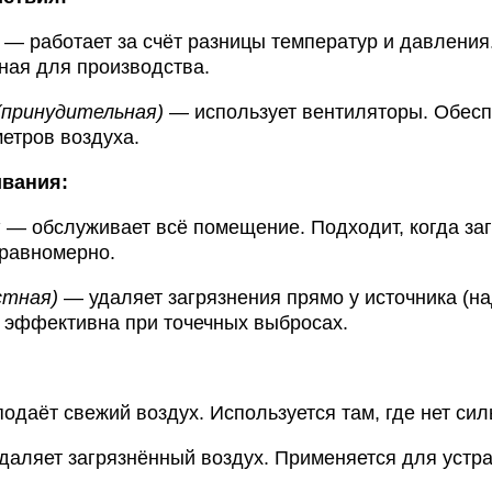
— работает
за
счёт
разницы
температур
и
давления
ная
для
производства.
принудительная)
— использует
вентиляторы.
Обесп
етров
воздуха.
вания:
я
— обслуживает
всё
помещение.
Подходит,
когда
заг
равномерно.
стная)
— удаляет
загрязнения
прямо
у
источника
(на
эффективна
при
точечных
выбросах.
одаёт
свежий
воздух.
Используется
там,
где
нет
сил
даляет
загрязнённый
воздух.
Применяется
для
устр