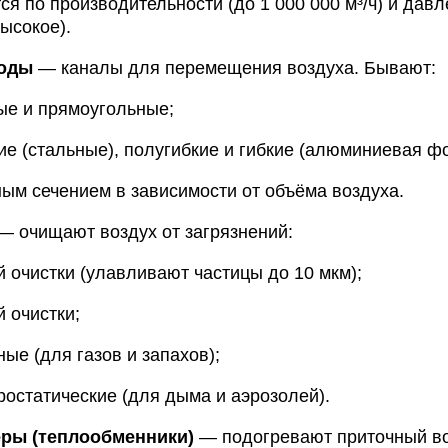
ся
по
производительности
(до
1
000
000
м³/ч)
и
давл
ысокое).
оды
— каналы
для
перемещения
воздуха.
Бывают:
ые
и
прямоугольные;
ие
(стальные),
полугибкие
и
гибкие
(алюминиевая
фо
ным
сечением
в
зависимости
от
объёма
воздуха.
— очищают
воздух
от
загрязнений:
й
очистки
(улавливают
частицы
до
10
мкм);
й
очистки;
ные
(для
газов
и
запахов);
ростатические
(для
дыма
и
аэрозолей).
еры
(теплообменники)
— подогревают
приточный
во