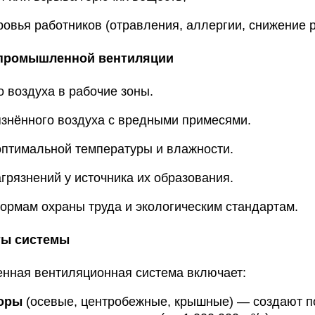
ровья
работников
(отравления,
аллергии,
снижение
р
промышленной
вентиляции
о
воздуха
в
рабочие
зоны.
язнённого
воздуха
с
вредными
примесями.
птимальной
температуры
и
влажности.
грязнений
у
источника
их
образования.
ормам
охраны
труда
и
экологическим
стандартам.
ты
системы
нная
вентиляционная
система
включает:
оры
(осевые,
центробежные,
крышные)
— создают
п