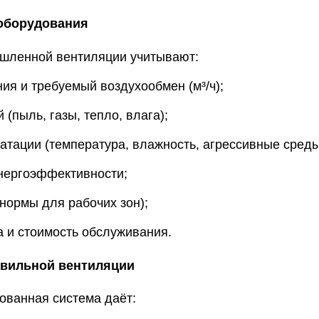
оборудования
шленной
вентиляции
учитывают:
ния
и
требуемый
воздухообмен
(м³/ч);
й
(пыль,
газы,
тепло,
влага);
атации
(температура,
влажность,
агрессивные
среды
нергоэффективности;
нормы
для
рабочих
зон);
а
и
стоимость
обслуживания.
вильной
вентиляции
ованная
система
даёт: