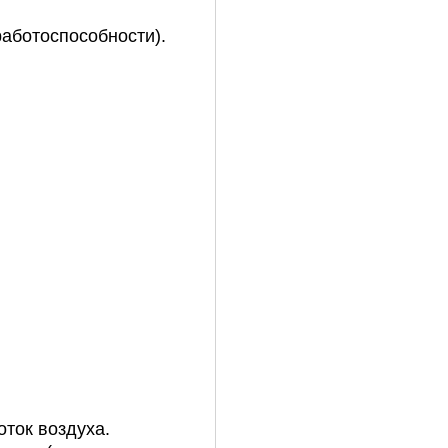
аботоспособности).
оток
воздуха.