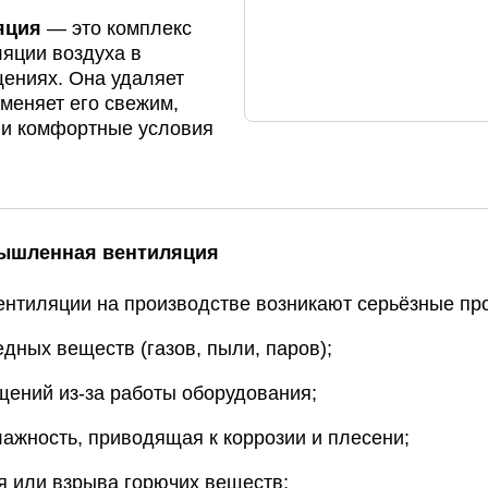
яция
— это
комплекс
ляции
воздуха
в
ениях.
Она
удаляет
меняет
его
свежим,
и
комфортные
условия
ышленная
вентиляция
ентиляции
на
производстве
возникают
серьёзные
пр
едных
веществ
(газов,
пыли,
паров);
щений
из‑за
работы
оборудования;
ажность,
приводящая
к
коррозии
и
плесени;
я
или
взрыва
горючих
веществ;