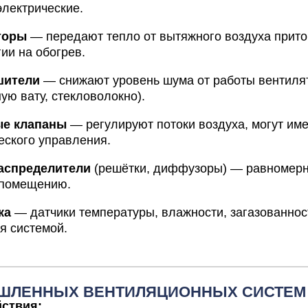
лектрические.
торы
— передают
тепло
от
вытяжного
воздуха
прито
гии
на
обогрев.
шители
— снижают
уровень
шума
от
работы
вентиля
ную
вату,
стекловолокно).
ые
клапаны
— регулируют
потоки
воздуха,
могут
име
еского
управления.
аспределители
(решётки,
диффузоры)
— равномер
помещению.
ка
— датчики
температуры,
влажности,
загазованнос
я
системой.
ШЛЕННЫХ ВЕНТИЛЯЦИОННЫХ СИСТЕМ
ствия: