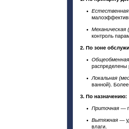
Естественная
малоэффектив
Механическая
(
контроль
парам
2.
По
зоне
обслужи
Общеобменна
распределены
Локальная
(ме
ванной).
Более
3.
По
назначению:
Приточная
— п
Вытяжная
— у
влаги.