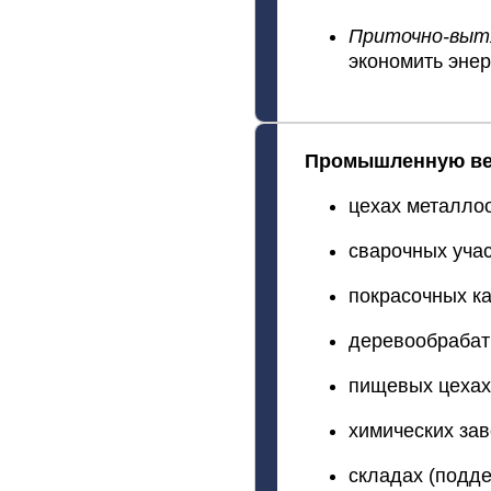
Приточно‑выт
экономить
энер
Промышленную
ве
цехах
металлоо
сварочных
учас
покрасочных
ка
деревообраба
пищевых
цехах
химических
зав
складах
(подд