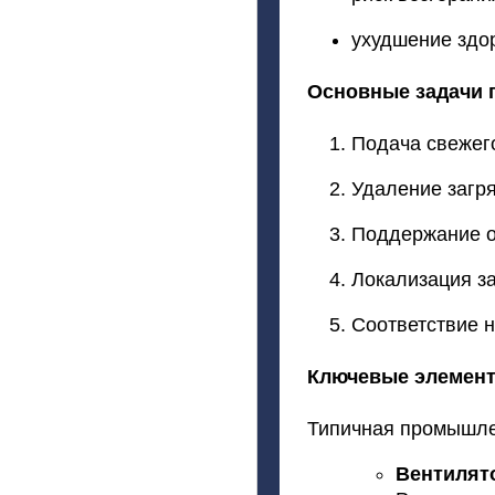
ухудшение
здо
Основные
задачи
Подача
свежег
Удаление
загр
Поддержание
о
Локализация
за
Соответствие
н
Ключевые
элемен
Типичная
промышле
Вентилят