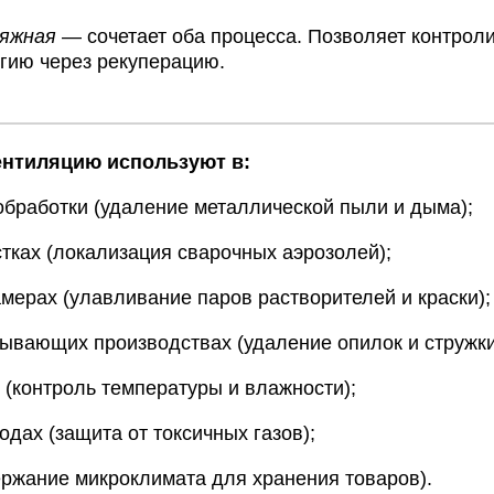
яжная
— сочетает
оба
процесса.
Позволяет
контроли
гию
через
рекуперацию.
нтиляцию
используют
в:
бработки
(удаление
металлической
пыли
и
дыма);
тках
(локализация
сварочных
аэрозолей);
мерах
(улавливание
паров
растворителей
и
краски);
тывающих
производствах
(удаление
опилок
и
стружки
(контроль
температуры
и
влажности);
одах
(защита
от
токсичных
газов);
ержание
микроклимата
для
хранения
товаров).