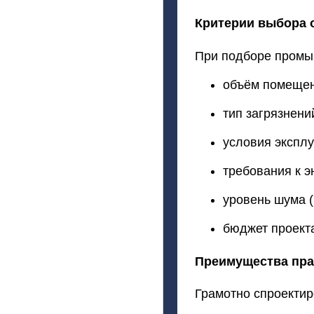
Критерии
выбора
При
подборе
промы
объём
помеще
тип
загрязнени
условия
эксплу
требования
к
э
уровень
шума
(
бюджет
проект
Преимущества
пра
Грамотно
спроектир