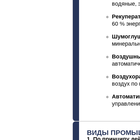
водяные,
э
Рекупера
60
% энер
Шумоглу
минераль
Воздушн
автоматич
Воздухор
воздух
по
Автомати
управлени
ВИДЫ ПРОМЫ
1.
По
принципу
дей