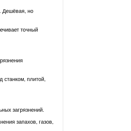
.
Дешёвая,
но
ечивает
точный
рязнения
д
станком,
плитой,
ьных
загрязнений.
анения
запахов,
газов,