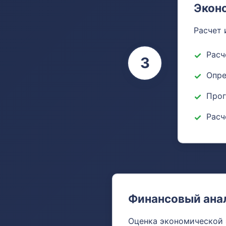
Экон
Расчет 
Расч
3
Опре
Прог
Расч
Финансовый ана
Оценка экономической 