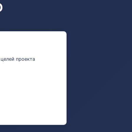
О
 целей проекта