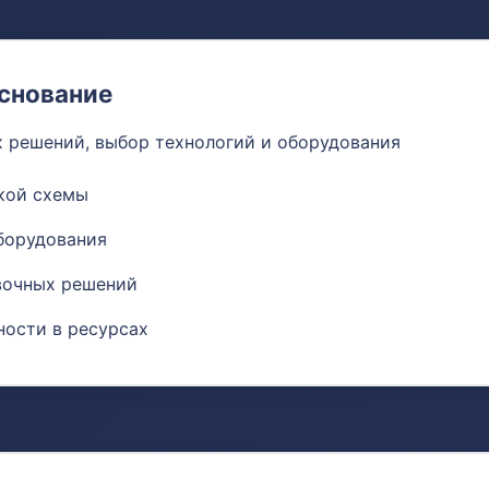
снование
х решений, выбор технологий и оборудования
кой схемы
борудования
вочных решений
ности в ресурсах