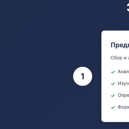
Пред
Сбор и 
Анал
1
Изуч
Опре
Форм