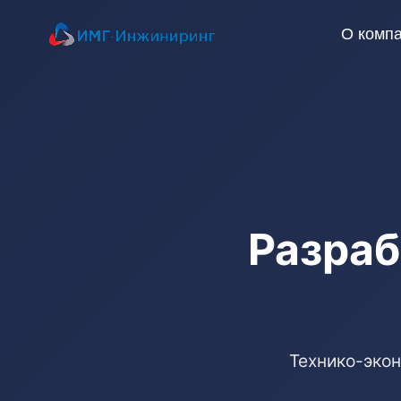
О комп
Разра
Технико-эко