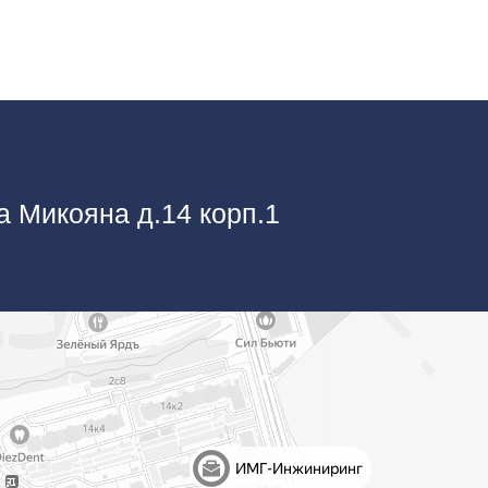
а Микояна д.14 корп.1