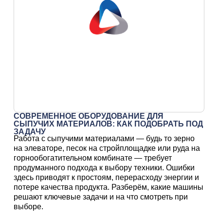
СОВРЕМЕННОЕ ОБОРУДОВАНИЕ ДЛЯ
СЫПУЧИХ МАТЕРИАЛОВ: КАК ПОДОБРАТЬ ПОД
ЗАДАЧУ
Работа
с
сыпучими
материалами
— будь
то
зерно
на
элеваторе,
песок
на
стройплощадке
или
руда
на
горнообогатительном
комбинате
— требует
продуманного
подхода
к
выбору
техники.
Ошибки
здесь
приводят
к
простоям,
перерасходу
энергии
и
потере
качества
продукта.
Разберём,
какие
машины
решают
ключевые
задачи
и
на
что
смотреть
при
выборе.