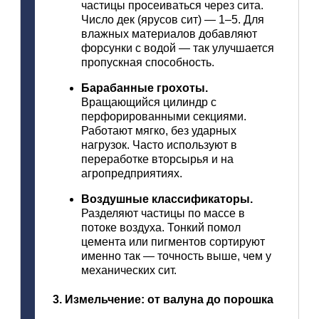
частицы
просеиваться
через
сита.
Число
дек
(ярусов
сит)
— 1–5.
Для
влажных
материалов
добавляют
форсунки
с
водой
— так
улучшается
пропускная
способность.
Барабанные
грохоты.
Вращающийся
цилиндр
с
перфорированными
секциями.
Работают
мягко,
без
ударных
нагрузок.
Часто
используют
в
переработке
вторсырья
и
на
агропредприятиях.
Воздушные
классификаторы.
Разделяют
частицы
по
массе
в
потоке
воздуха.
Тонкий
помол
цемента
или
пигментов
сортируют
именно
так
— точность
выше,
чем
у
механических
сит.
3.
Измельчение:
от
валуна
до
порошка