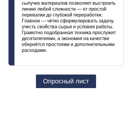
сыпучих
материалов
позволяет
выстроить
линию
любой
сложности
— от
простой
перевалки
до
глубокой
переработки.
Главное
— чётко
сформулировать
задачу,
учесть
свойства
сырья
и
условия
работы.
Грамотно
подобранная
техника
прослужит
десятилетиями,
а
экономия
на
качестве
обернётся
простоями
и
дополнительными
расходами.
Опросный лист