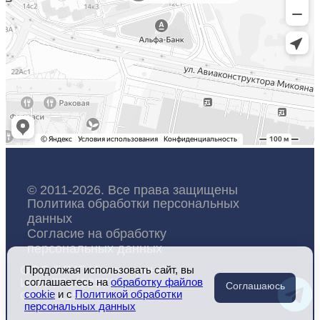
© 2011-2026. Все права защищены
Политика обработки персональных
данных
Согласие на обработку
персональных данных
ООО "ИМГ-Инжиниринг"
Продолжая использовать сайт, вы
ИНН 7714325712
соглашаетесь на
обработку файлов
Соглашаюсь
cookie
и c
Политикой обработки
ОГРН 1157746017395
персональных данных