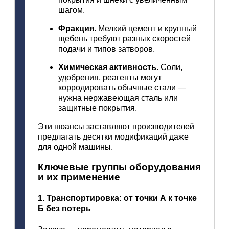
шагом.
Фракция.
Мелкий
цемент
и
крупный
щебень
требуют
разных
скоростей
подачи
и
типов
затворов.
Химическая
активность.
Соли,
удобрения,
реагенты
могут
корродировать
обычные
стали
—
нужна
нержавеющая
сталь
или
защитные
покрытия.
Эти
нюансы
заставляют
производителей
предлагать
десятки
модификаций
даже
для
одной
машины.
Ключевые
группы
оборудования
и
их
применение
1.
Транспортировка:
от
точки
А
к
точке
Б
без
потерь