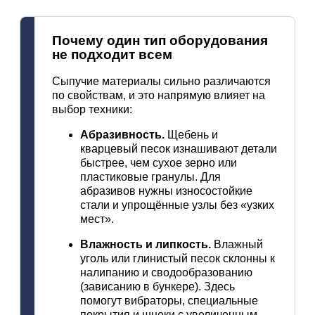
Почему
один
тип
оборудования
не
подходит
всем
Сыпучие
материалы
сильно
различаются
по
свойствам,
и
это
напрямую
влияет
на
выбор
техники:
Абразивность.
Щебень
и
кварцевый
песок
изнашивают
детали
быстрее,
чем
сухое
зерно
или
пластиковые
гранулы.
Для
абразивов
нужны
износостойкие
стали
и
упрощённые
узлы
без
«узких
мест».
Влажность
и
липкость.
Влажный
уголь
или
глинистый
песок
склонны
к
налипанию
и
сводообразованию
(зависанию
в
бункере).
Здесь
помогут
вибраторы,
специальные
покрытия
и
шнеки
с
увеличенным