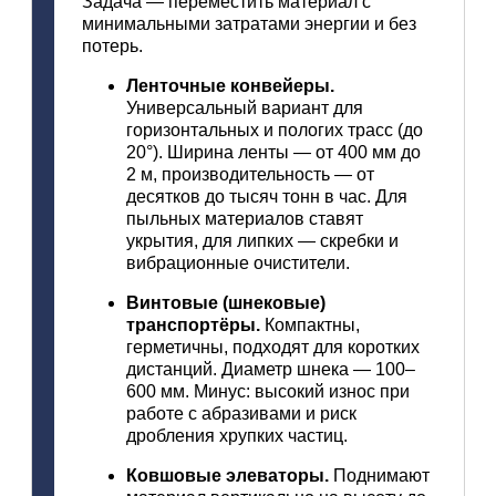
Задача
— переместить
материал
с
минимальными
затратами
энергии
и
без
потерь.
Ленточные
конвейеры.
Универсальный
вариант
для
горизонтальных
и
пологих
трасс
(до
20°).
Ширина
ленты
— от
400
мм
до
2
м,
производительность
— от
десятков
до
тысяч
тонн
в
час.
Для
пыльных
материалов
ставят
укрытия,
для
липких
— скребки
и
вибрационные
очистители.
Винтовые
(шнековые)
транспортёры.
Компактны,
герметичны,
подходят
для
коротких
дистанций.
Диаметр
шнека
— 100–
600
мм.
Минус:
высокий
износ
при
работе
с
абразивами
и
риск
дробления
хрупких
частиц.
Ковшовые
элеваторы.
Поднимают