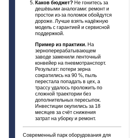
Каков
бюджет?
Не
гонитесь
за
дешёвыми
аналогами:
ремонт
и
простои
из‑за
поломок
обойдутся
дороже.
Лучше
взять
надёжную
модель
с
гарантией
и
сервисной
поддержкой.
Пример
из
практики.
На
зерноперерабатывающем
заводе
заменили
ленточный
конвейер
на
пневмотранспорт.
Результат:
потери
зерна
сократились
на
90
%, пыль
перестала
попадать
в
цех,
а
трассу
удалось
проложить
по
сложной
траектории
без
дополнительных
пересыпок.
Инвестиции
окупились
за
18
месяцев
за
счёт
снижения
затрат
на
уборку
и
ремонт.
Современный
парк
оборудования
для