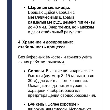
Шаровые
мельницы.
Вращающийся
барабан
с
металлическими
шарами
размалывает
руду,
цемент,
пигменты
до
40
мкм.
Энергоёмки,
но
надёжны
и
дают
стабильный
результат.
4.
Хранение
и
дозирование:
стабильность
процесса
Без
буферных
ёмкостей
и
точного
учёта
линия
работает
рывками.
Силосы.
Высокие
цилиндрические
ёмкости
(диаметр
3–15
м,
высота
до
30
м)
для
длительного
хранения.
Оснащаются
датчиками
уровня,
аэрацией
и
вибраторами
для
предотвращения
сводообразования.
Бункеры.
Более
короткие
и
широкие,
чем
силосы.
Используют