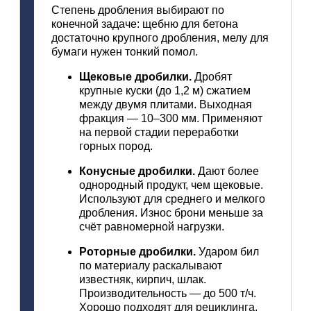
Степень
дробления
выбирают
по
конечной
задаче:
щебню
для
бетона
достаточно
крупного
дробления,
мелу
для
бумаги
нужен
тонкий
помол.
Щековые
дробилки.
Дробят
крупные
куски
(до
1,2
м)
сжатием
между
двумя
плитами.
Выходная
фракция
— 10–300
мм.
Применяют
на
первой
стадии
переработки
горных
пород.
Конусные
дробилки.
Дают
более
однородный
продукт,
чем
щековые.
Используют
для
среднего
и
мелкого
дробления.
Износ
брони
меньше
за
счёт
равномерной
нагрузки.
Роторные
дробилки.
Ударом
бил
по
материалу
раскалывают
известняк,
кирпич,
шлак.
Производительность
— до
500
т/ч.
Хорошо
подходят
для
рециклинга.