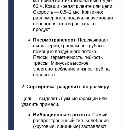
материал
вертикально
на
высоту
до
60
м.
Ковши
крепят
к
ленте
или
цепи.
Скорость
— 0,5–2
м/с.
Критично:
равномерность
подачи,
иначе
ковши
переполняются
и
рассыпают
продукт.
Пневмотранспорт.
Перекачивает
пыль,
зерно,
гранулы
по
трубам
с
помощью
воздушного
потока.
Плюсы:
герметичность,
гибкость
трассы.
Минусы:
высокое
энергопотребление
и
износ
труб
на
поворотах.
2.
Сортировка:
разделить
по
размеру
Цель
— выделить
нужные
фракции
или
удалить
примеси.
Вибрационные
грохоты.
Самый
распространённый
тип.
Колебания
(круговые,
линейные)
заставляют