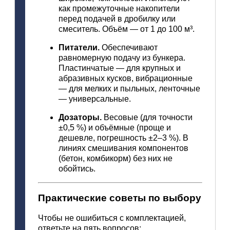
как
промежуточные
накопители
перед
подачей
в
дробилку
или
смеситель.
Объём
— от
1
до
100
м³.
Питатели.
Обеспечивают
равномерную
подачу
из
бункера.
Пластинчатые
— для
крупных
и
абразивных
кусков,
вибрационные
— для
мелких
и
пыльных,
ленточные
— универсальные.
Дозаторы.
Весовые
(для
точности
±0,5
%) и
объёмные
(проще
и
дешевле,
погрешность
±2–3
%). В
линиях
смешивания
компонентов
(бетон,
комбикорм)
без
них
не
обойтись.
Практические
советы
по
выбору
Чтобы
не
ошибиться
с
комплектацией,
ответьте
на
пять
вопросов: