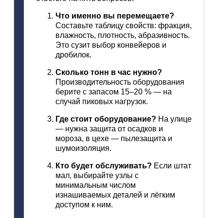
Что
именно
вы
перемещаете?
Составьте
таблицу
свойств:
фракция,
влажность,
плотность,
абразивность.
Это
сузит
выбор
конвейеров
и
дробилок.
Сколько
тонн
в
час
нужно?
Производительность
оборудования
берите
с
запасом
15–20
% — на
случай
пиковых
нагрузок.
Где
стоит
оборудование?
На
улице
— нужна
защита
от
осадков
и
мороза,
в
цехе
— пылезащита
и
шумоизоляция.
Кто
будет
обслуживать?
Если
штат
мал,
выбирайте
узлы
с
минимальным
числом
изнашиваемых
деталей
и
лёгким
доступом
к
ним.