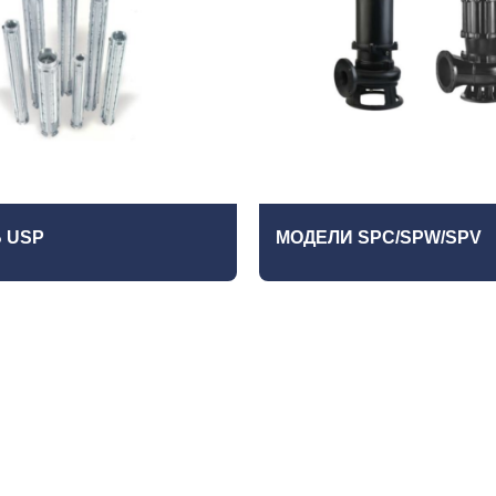
 USP
МОДЕЛИ SPC/SPW/SPV