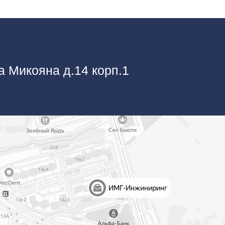
а Микояна д.14 корп.1