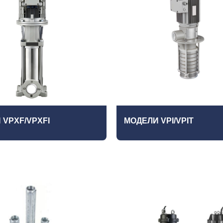
 VPХF/VPXFI
МОДЕЛИ VPI/VPIT