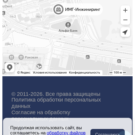
© 2011-2026. Все права защищены
Политика обработки персональных
данных
Согласие на обработку
персональных данных
ООО "ИМГ-Инжиниринг"
Продолжая использовать сайт, вы
ИНН 7714325712
соглашаетесь на
обработку файлов
Соглашаюсь