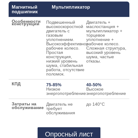
Магнитный
Мультипликатор
подшипник
Особенности
Подвешенный
Двигатель +
конструкции
высокоскоростной
маслостанция +
двигатель с
мультипликатор +
газовым
торцевое
уплотнением.
уплотнение +
Высокоэффективное
рабочее колесо.
рабочее колесо.
Сложная структура,
Простая
высокий уровень
конструкция,
шума, частые
низкий уровень
отказы.
шума, стабильная
работа, отсутствие
поломок.
КПД
75-85%
40-50%
Низкое
Высокое
энергопотребление
энергопотребление
Затраты на
Двигатель не
до 140°C
обслуживание
требует
обслуживания
Опросный лист