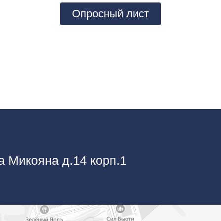
Опросный лист
а Микояна д.14 корп.1