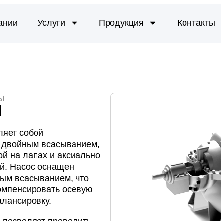
ании
Услуги
Продукция
Контакты
ы
M
ляет собой
с двойным всасыванием,
ой на лапах и аксиально
й. Насос оснащен
ным всасыванием, что
омпенсировать осевую
алансировку.