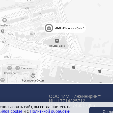
ООО "ИМГ-Инжиниринг"
ИНН 7714325712
ОГРН 1157746017395
пользовать сайт, вы соглашаетесь на
йлов cookie
и c
Политикой обработки
Согл