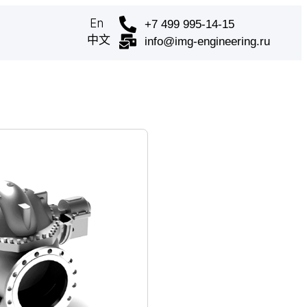
En
+7 499 995-14-15
中文
info@img-engineering.ru