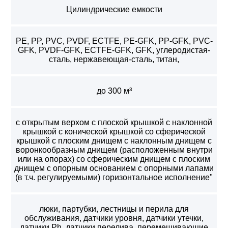
Цилиндрические емкости
PE, PP, PVC, PVDF, ECTFE, PE-GFK, PP-GFK, PVC-
GFK, PVDF-GFK, ECTFE-GFK, GFK, углеродистая-
сталь, нержавеющая-сталь, титан,
до 300 м³
с открытым верхом с плоской крышкой с наклонной
крышкой с конической крышкой со сферической
крышкой с плоским днищем с наклонным днищем с
воронкообразным днищем (расположенным внутри
или на опорах) со сферическим днищем с плоским
днищем с опорным основанием с опорными лапами
(в т.ч. регулируемыми) горизонтальное исполнение"
люки, партубки, лестницы и перила для
обслуживания, датчики уровня, датчики утечки,
датчики Ph, датчики перелива, перемешивающие