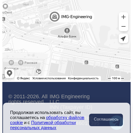
© 2011-2026. All
IMG Engineering
rights reserved.
LLC
INN (Taxpayer ID)
7714325712
Продолжая использовать сайт, вы
соглашаетесь на
обработку файлов
OGRN (State Reg.
Соглашаюсь
cookie
и c
Политикой обработки
No.) 1157746017395
персональных данных