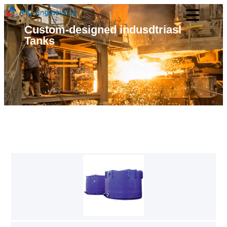
Custom-designed indusdtriasl
Tanks